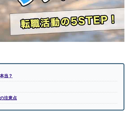
本当？
の注意点
。